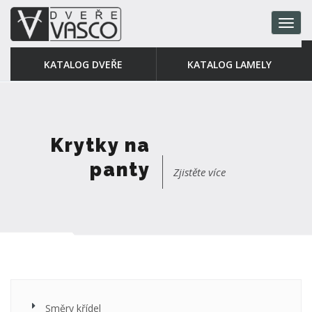
Zobrazi
/
skrýt
menu
KATALOG DVEŘE
KATALOG LAMELY
Krytky na
panty
Zjistěte více
Směry křídel